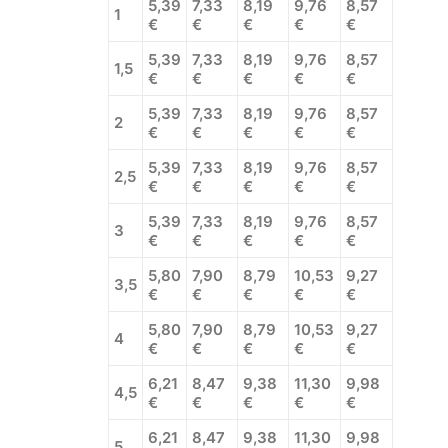
5,39
7,33
8,19
9,76
8,57
1
€
€
€
€
€
5,39
7,33
8,19
9,76
8,57
1,5
€
€
€
€
€
5,39
7,33
8,19
9,76
8,57
2
€
€
€
€
€
5,39
7,33
8,19
9,76
8,57
2,5
€
€
€
€
€
5,39
7,33
8,19
9,76
8,57
3
€
€
€
€
€
5,80
7,90
8,79
10,53
9,27
3,5
€
€
€
€
€
5,80
7,90
8,79
10,53
9,27
4
€
€
€
€
€
6,21
8,47
9,38
11,30
9,98
4,5
€
€
€
€
€
6,21
8,47
9,38
11,30
9,98
5