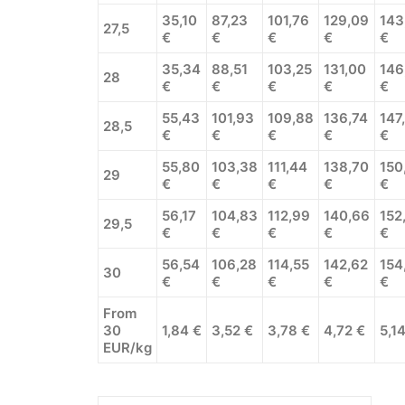
35,10
87,23
101,76
129,09
143
27,5
€
€
€
€
€
35,34
88,51
103,25
131,00
146
28
€
€
€
€
€
55,43
101,93
109,88
136,74
147
28,5
€
€
€
€
€
55,80
103,38
111,44
138,70
150
29
€
€
€
€
€
56,17
104,83
112,99
140,66
152
29,5
€
€
€
€
€
56,54
106,28
114,55
142,62
154
30
€
€
€
€
€
From
30
1,84 €
3,52 €
3,78 €
4,72 €
5,1
EUR/kg