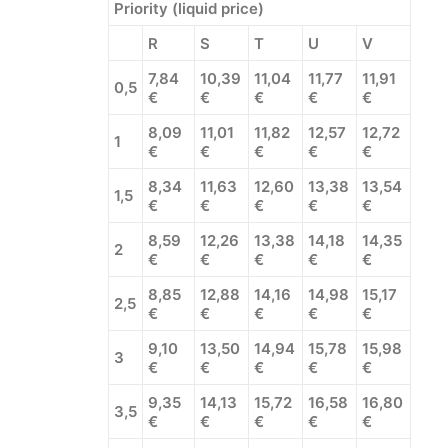
Priority (liquid price)
R
S
T
U
V
7,84
10,39
11,04
11,77
11,91
0,5
€
€
€
€
€
8,09
11,01
11,82
12,57
12,72
1
€
€
€
€
€
8,34
11,63
12,60
13,38
13,54
1,5
€
€
€
€
€
8,59
12,26
13,38
14,18
14,35
2
€
€
€
€
€
8,85
12,88
14,16
14,98
15,17
2,5
€
€
€
€
€
9,10
13,50
14,94
15,78
15,98
3
€
€
€
€
€
9,35
14,13
15,72
16,58
16,80
3,5
€
€
€
€
€