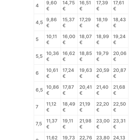
9,60
14,75
16,51
17,39
17,61
4
€
€
€
€
€
9,86
15,37
17,29
18,19
18,43
4,5
€
€
€
€
€
10,11
16,00
18,07
18,99
19,24
5
€
€
€
€
€
10,36
16,62
18,85
19,79
20,06
5,5
€
€
€
€
€
10,61
17,24
19,63
20,59
20,87
6
€
€
€
€
€
10,86
17,87
20,41
21,40
21,68
6,5
€
€
€
€
€
11,12
18,49
21,19
22,20
22,50
7
€
€
€
€
€
11,37
19,11
21,98
23,00
23,31
7,5
€
€
€
€
€
11,62
19,73
22,76
23,80
24,13