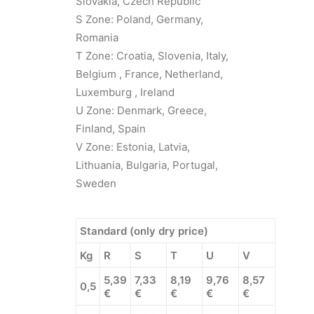
Slovakia, Czech Republic
S Zone: Poland, Germany,
Romania
T Zone: Croatia, Slovenia, Italy,
Belgium , France, Netherland,
Luxemburg , Ireland
U Zone: Denmark, Greece,
Finland, Spain
V Zone: Estonia, Latvia,
Lithuania, Bulgaria, Portugal,
Sweden
Standard (only dry price)
Kg
R
S
T
U
V
5,39
7,33
8,19
9,76
8,57
0,5
€
€
€
€
€