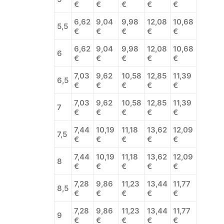
€
€
€
€
€
6,62
9,04
9,98
12,08
10,68
5,5
€
€
€
€
€
6,62
9,04
9,98
12,08
10,68
6
€
€
€
€
€
7,03
9,62
10,58
12,85
11,39
6,5
€
€
€
€
€
7,03
9,62
10,58
12,85
11,39
7
€
€
€
€
€
7,44
10,19
11,18
13,62
12,09
7,5
€
€
€
€
€
7,44
10,19
11,18
13,62
12,09
8
€
€
€
€
€
7,28
9,86
11,23
13,44
11,77
8,5
€
€
€
€
€
7,28
9,86
11,23
13,44
11,77
9
€
€
€
€
€