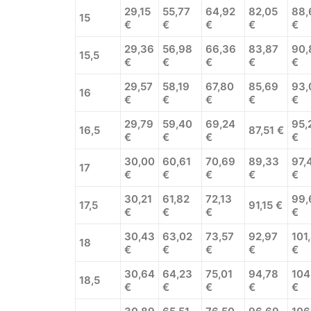
29,15
55,77
64,92
82,05
88,
15
€
€
€
€
€
29,36
56,98
66,36
83,87
90,
15,5
€
€
€
€
€
29,57
58,19
67,80
85,69
93,
16
€
€
€
€
€
29,79
59,40
69,24
95,
16,5
87,51 €
€
€
€
€
30,00
60,61
70,69
89,33
97,
17
€
€
€
€
€
30,21
61,82
72,13
99,
17,5
91,15 €
€
€
€
€
30,43
63,02
73,57
92,97
101
18
€
€
€
€
€
30,64
64,23
75,01
94,78
104
18,5
€
€
€
€
€