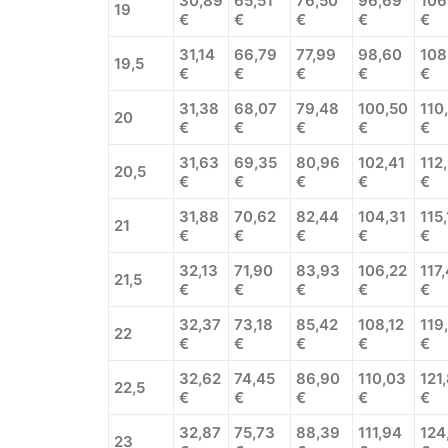
30,89
65,51
76,50
96,69
106
19
€
€
€
€
€
31,14
66,79
77,99
98,60
108
19,5
€
€
€
€
€
31,38
68,07
79,48
100,50
110
20
€
€
€
€
€
31,63
69,35
80,96
102,41
112
20,5
€
€
€
€
€
31,88
70,62
82,44
104,31
115
21
€
€
€
€
€
32,13
71,90
83,93
106,22
117
21,5
€
€
€
€
€
32,37
73,18
85,42
108,12
119
22
€
€
€
€
€
32,62
74,45
86,90
110,03
121
22,5
€
€
€
€
€
32,87
75,73
88,39
111,94
124
23