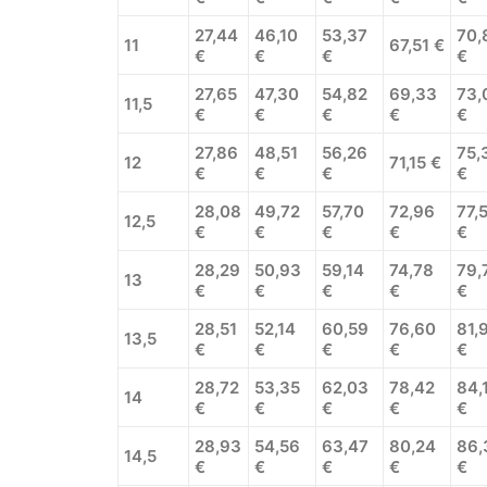
27,44
46,10
53,37
70,
11
67,51 €
€
€
€
€
27,65
47,30
54,82
69,33
73,
11,5
€
€
€
€
€
27,86
48,51
56,26
75,
12
71,15 €
€
€
€
€
28,08
49,72
57,70
72,96
77,
12,5
€
€
€
€
€
28,29
50,93
59,14
74,78
79,
13
€
€
€
€
€
28,51
52,14
60,59
76,60
81,
13,5
€
€
€
€
€
28,72
53,35
62,03
78,42
84,
14
€
€
€
€
€
28,93
54,56
63,47
80,24
86,
14,5
€
€
€
€
€