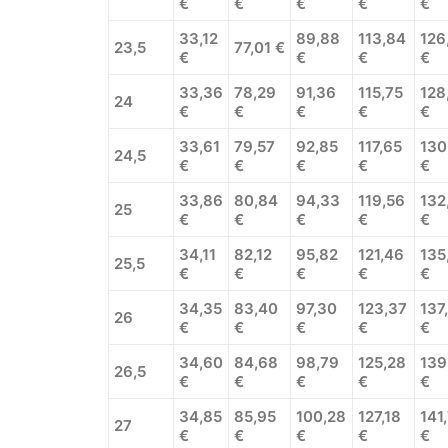
€
€
€
€
€
33,12
89,88
113,84
126
23,5
77,01 €
€
€
€
€
33,36
78,29
91,36
115,75
128
24
€
€
€
€
€
33,61
79,57
92,85
117,65
130
24,5
€
€
€
€
€
33,86
80,84
94,33
119,56
132
25
€
€
€
€
€
34,11
82,12
95,82
121,46
135
25,5
€
€
€
€
€
34,35
83,40
97,30
123,37
137
26
€
€
€
€
€
34,60
84,68
98,79
125,28
139
26,5
€
€
€
€
€
34,85
85,95
100,28
127,18
141
27
€
€
€
€
€