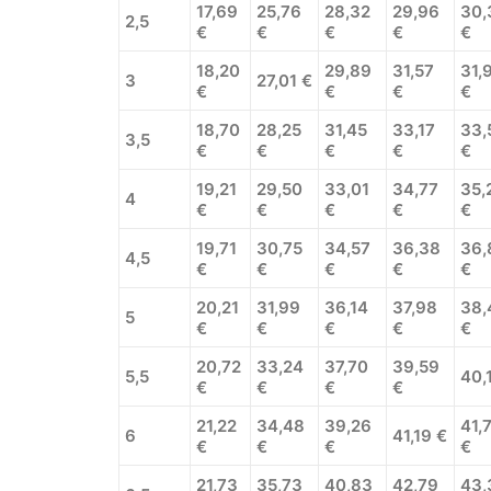
17,69
25,76
28,32
29,96
30,
2,5
€
€
€
€
€
18,20
29,89
31,57
31,
3
27,01 €
€
€
€
€
18,70
28,25
31,45
33,17
33,
3,5
€
€
€
€
€
19,21
29,50
33,01
34,77
35,
4
€
€
€
€
€
19,71
30,75
34,57
36,38
36,
4,5
€
€
€
€
€
20,21
31,99
36,14
37,98
38,
5
€
€
€
€
€
20,72
33,24
37,70
39,59
5,5
40,
€
€
€
€
21,22
34,48
39,26
41,
6
41,19 €
€
€
€
€
21,73
35,73
40,83
42,79
43,